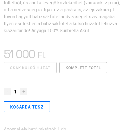
töltetből, és ahol a levegő közlekedhet (varrások, zipzár),
ott a nedvesség is. Igaz ez a párára is, az éjszakára pl.
füvön hagyott babzsákfotel nedvességet szív magába.
Ilyen esetekben a babzsákfotel a külső huzatot lehúzva
kiszárítandó! Anyaga 100% Sunbrella Akril.
51 000
Ft
CSAK KÜLSŐ HUZAT
KOMPLETT FOTEL
-
1
+
KOSÁRBA TESZ
Azonnal elvihető raktárról: 1 db