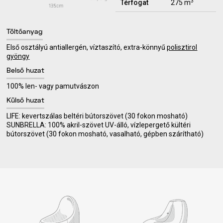
3
Térfogat
275 m
Töltőanyag
Első osztályú antiallergén, víztaszító, extra-könnyű
polisztirol
gyöngy
Belső huzat
100% len- vagy pamutvászon
Külső huzat
LIFE: kevertszálas beltéri bútorszövet (30 fokon mosható)
SUNBRELLA: 100% akril-szövet UV-álló, vízlepergető kültéri
bútorszövet (30 fokon mosható, vasalható, gépben szárítható)