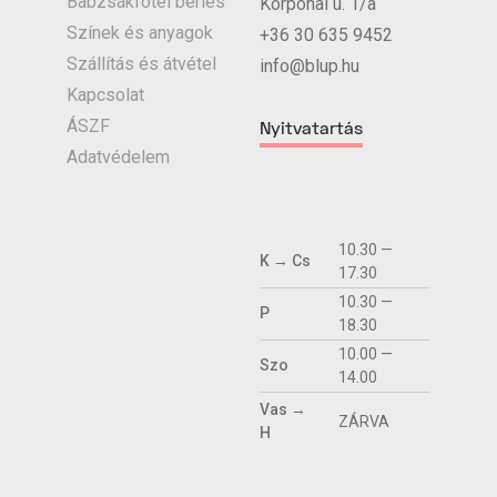
Babzsákfotel bérlés
Korponai u. 1/a
Színek és anyagok
+36 30 635 9452
Szállítás és átvétel
info@blup.hu
Kapcsolat
ÁSZF
Nyitvatartás
Adatvédelem
10.30 —
K → Cs
17.30
10.30 —
P
18.30
10.00 —
Szo
14.00
Vas →
ZÁRVA
H