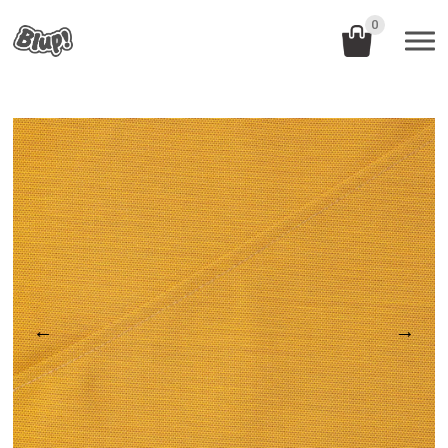
0
←
→