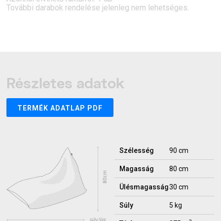
További darabok rendelése jelenleg nem lehetséges.
Részletes adatok
TERMÉK ADATLAP PDF
Szélesség
90 cm
Magasság
80 cm
Ülésmagasság
30 cm
Súly
5 kg