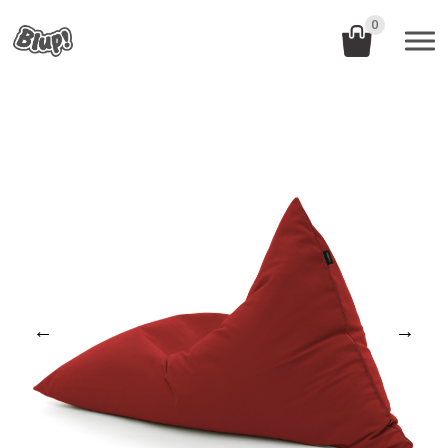
0
←
→