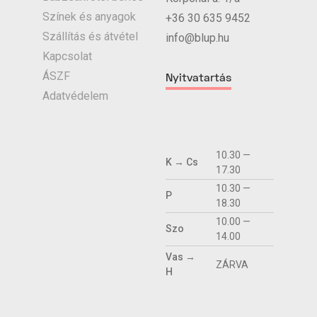
Színek és anyagok
+36 30 635 9452
Szállítás és átvétel
info@blup.hu
Kapcsolat
ÁSZF
Nyitvatartás
Adatvédelem
10.30 —
K → Cs
17.30
10.30 —
P
18.30
10.00 —
Szo
14.00
Vas →
ZÁRVA
H