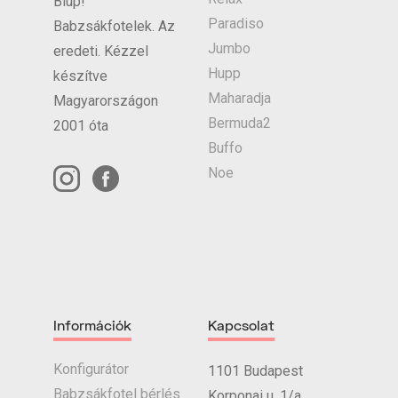
Blup!
Paradiso
Babzsákfotelek. Az
Jumbo
eredeti. Kézzel
Hupp
készítve
Maharadja
Magyarországon
Bermuda2
2001 óta
Buffo
Noe
Információk
Kapcsolat
Konfigurátor
1101 Budapest
Babzsákfotel bérlés
Korponai u. 1/a