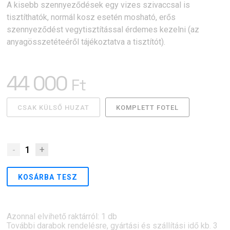
A kisebb szennyeződések egy vizes szivaccsal is
tisztíthatók, normál kosz esetén mosható, erős
szennyeződést vegytisztítással érdemes kezelni (az
anyagösszetéteéről tájékoztatva a tisztítót).
44 000
Ft
CSAK KÜLSŐ HUZAT
KOMPLETT FOTEL
-
1
+
KOSÁRBA TESZ
Azonnal elvihető raktárról: 1 db
További darabok rendelésre, gyártási és szállítási idő kb. 3