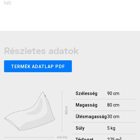
hét.
Részletes adatok
TERMÉK ADATLAP PDF
Szélesség
90 cm
Magasság
80 cm
Ülésmagasság
30 cm
Súly
5 kg
3
Térfogat
275 m