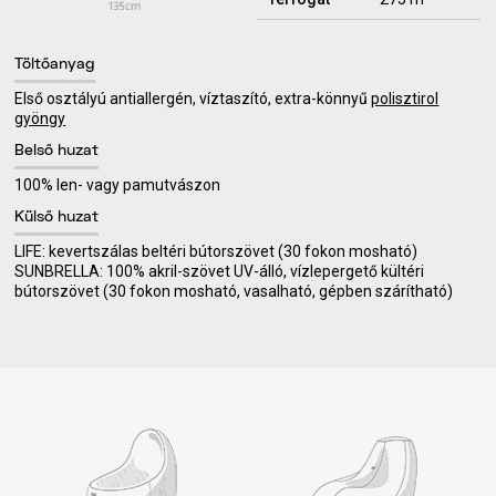
Töltőanyag
Első osztályú antiallergén, víztaszító, extra-könnyű
polisztirol
gyöngy
Belső huzat
100% len- vagy pamutvászon
Külső huzat
LIFE: kevertszálas beltéri bútorszövet (30 fokon mosható)
SUNBRELLA: 100% akril-szövet UV-álló, vízlepergető kültéri
bútorszövet (30 fokon mosható, vasalható, gépben szárítható)