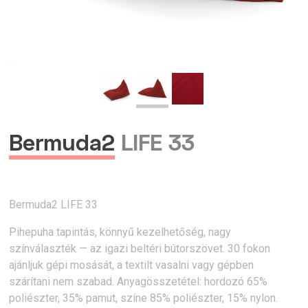
Bermuda2
LIFE 33
Bermuda2 LIFE 33
Pihepuha tapintás, könnyű kezelhetőség, nagy
színválaszték — az igazi beltéri bútorszövet. 30 fokon
ajánljuk gépi mosását, a textilt vasalni vagy gépben
szárítani nem szabad. Anyagösszetétel: hordozó 65%
poliészter, 35% pamut, színe 85% poliészter, 15% nylon.