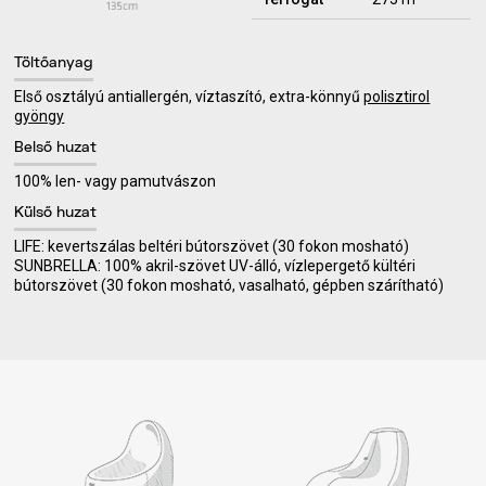
Töltőanyag
Első osztályú antiallergén, víztaszító, extra-könnyű
polisztirol
gyöngy
Belső huzat
100% len- vagy pamutvászon
Külső huzat
LIFE: kevertszálas beltéri bútorszövet (30 fokon mosható)
SUNBRELLA: 100% akril-szövet UV-álló, vízlepergető kültéri
bútorszövet (30 fokon mosható, vasalható, gépben szárítható)