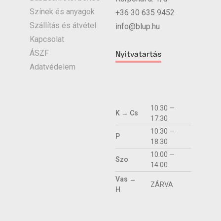
Színek és anyagok
+36 30 635 9452
Szállítás és átvétel
info@blup.hu
Kapcsolat
ÁSZF
Nyitvatartás
Adatvédelem
10.30 —
K → Cs
17.30
10.30 —
P
18.30
10.00 —
Szo
14.00
Vas →
ZÁRVA
H