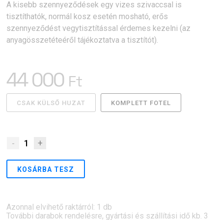
A kisebb szennyeződések egy vizes szivaccsal is
tisztíthatók, normál kosz esetén mosható, erős
szennyeződést vegytisztítással érdemes kezelni (az
anyagösszetéteéről tájékoztatva a tisztítót).
44 000
Ft
CSAK KÜLSŐ HUZAT
KOMPLETT FOTEL
-
1
+
KOSÁRBA TESZ
Azonnal elvihető raktárról: 1 db
További darabok rendelésre, gyártási és szállítási idő kb. 3