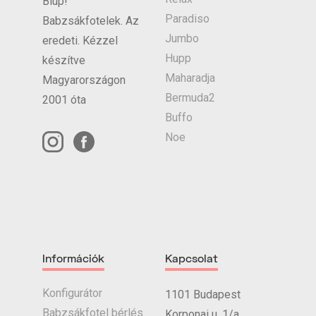
Blup!
Paradiso
Babzsákfotelek. Az
Jumbo
eredeti. Kézzel
Hupp
készítve
Maharadja
Magyarországon
Bermuda2
2001 óta
Buffo
Noe
Információk
Kapcsolat
Konfigurátor
1101 Budapest
Babzsákfotel bérlés
Korponai u. 1/a