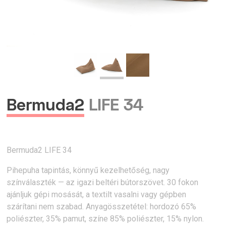
Bermuda2
LIFE 34
Bermuda2 LIFE 34
Pihepuha tapintás, könnyű kezelhetőség, nagy
színválaszték — az igazi beltéri bútorszövet. 30 fokon
ajánljuk gépi mosását, a textilt vasalni vagy gépben
szárítani nem szabad. Anyagösszetétel: hordozó 65%
poliészter, 35% pamut, színe 85% poliészter, 15% nylon.