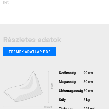
hét.
Részletes adatok
TERMÉK ADATLAP PDF
Szélesség
90 cm
Magasság
80 cm
Ülésmagasság
30 cm
Súly
5 kg
3
Térfogat
275 m