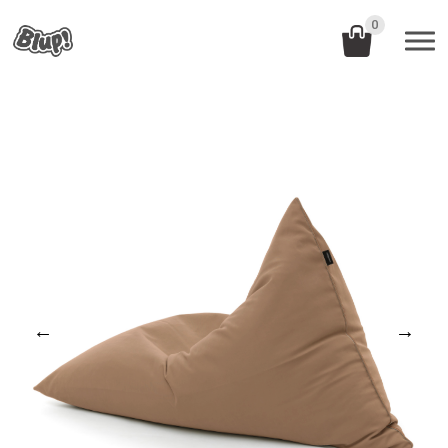
0
←
→