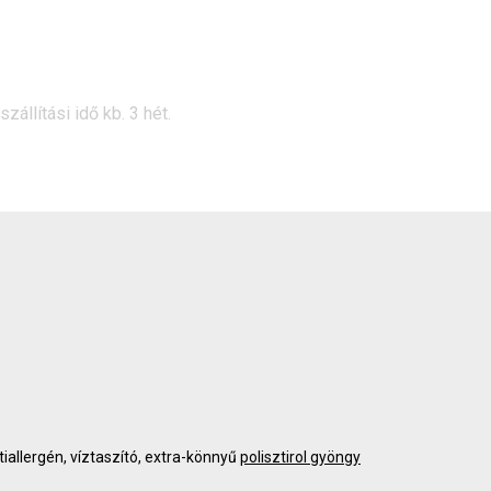
állítási idő kb. 3 hét.
tiallergén, víztaszító, extra-könnyű
polisztirol gyöngy