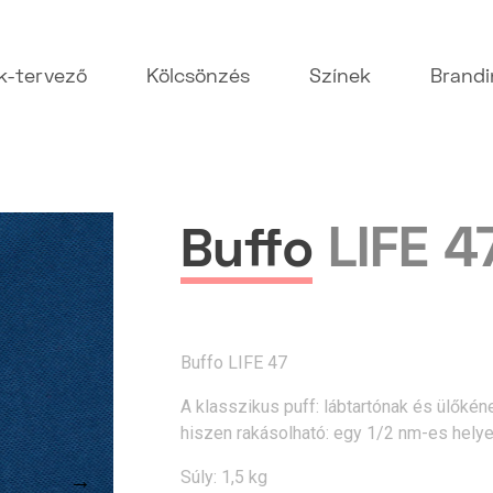
k-tervező
Kölcsönzés
Színek
Brand
LIFE 4
Buffo
Buffo LIFE 47
A klasszikus puff: lábtartónak és ülőkén
hiszen rakásolható: egy 1/2 nm-es helyen
Súly: 1,5 kg
→