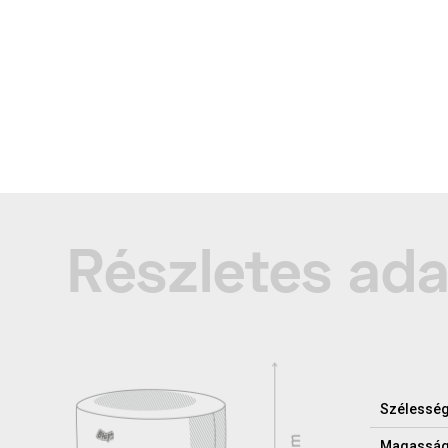
Részletes ad
Szélessé
Magassá