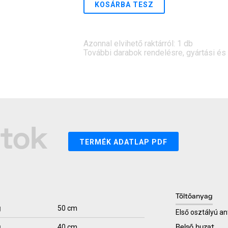
KOSÁRBA TESZ
Azonnal elvihető raktárról: 1 db
További darabok rendelésre, gyártási és sz
atok
TERMÉK ADATLAP PDF
Töltőanyag
g
50 cm
Első osztályú an
g
40 cm
Belső huzat