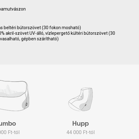
 pamutvászon
as beltéri bútorszövet (30 fokon mosható)
akril-szövet UV-álló, vízlepergető kültéri bútorszövet (30
vasalható, gépben szárítható)
umbo
Hupp
000 Ft-tól
44 000 Ft-tól