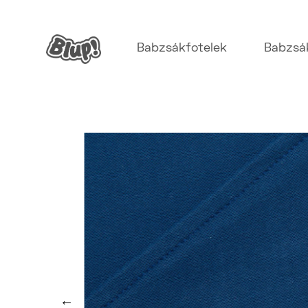
Babzsákfotelek
Babzsá
←