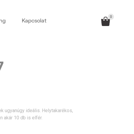
0
ing
Kapcsolat
7
ek ugyanúgy ideális. Helytakarékos,
 akár 10 db is elfér.