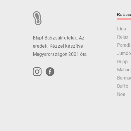
Babzs
Idea
Relax
Blup! Babzsákfotelek. Az
Paradi
eredeti. Kézzel készítve
Jumbo
Magyarországon 2001 óta
Hupp
Mahara
Bermu
Buffo
Noe