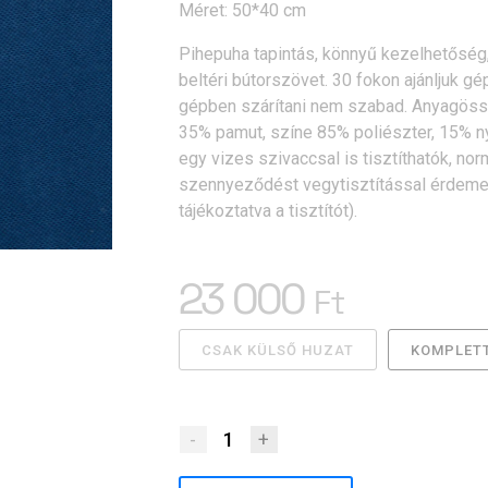
Méret: 50*40 cm
Pihepuha tapintás, könnyű kezelhetőség,
beltéri bútorszövet. 30 fokon ajánljuk gép
gépben szárítani nem szabad. Anyagössz
35% pamut, színe 85% poliészter, 15% 
egy vizes szivaccsal is tisztíthatók, n
szennyeződést vegytisztítással érdeme
tájékoztatva a tisztítót).
23 000
Ft
CSAK KÜLSŐ HUZAT
KOMPLETT
-
1
+