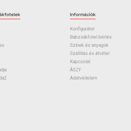
ákfotelek
Információk
Konfigurátor
Babzsákfotel bérlés
so
Színek és anyagok
Szállítás és átvétel
Kapcsolat
dja
ÁSZF
da2
Adatvédelem