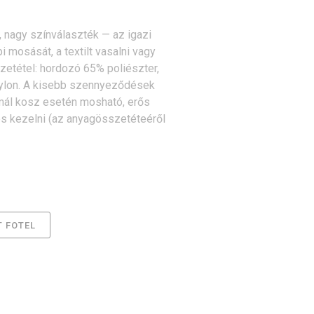
 nagy színválaszték — az igazi
i mosását, a textilt vasalni vagy
etétel: hordozó 65% poliészter,
nylon. A kisebb szennyeződések
ormál kosz esetén mosható, erős
s kezelni (az anyagösszetéteéről
 FOTEL