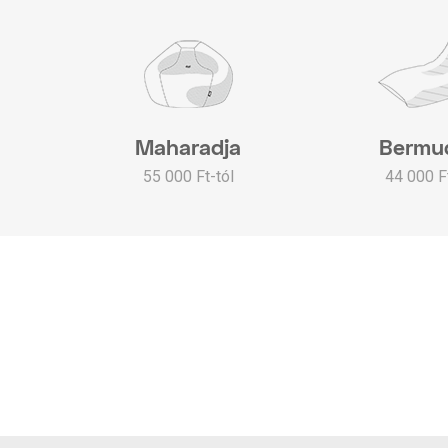
Maharadja
Bermu
55 000 Ft-tól
44 000 Ft