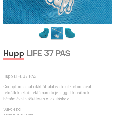
Hupp
LIFE 37 PAS
Hupp LIFE 37 PAS
Cseppforma hat cikkből, alul és felül körformával,
felnőtteknek deréktámasztó jelleggel, kicsiknek
háttámlával a tökéletes ellazuláshoz.
Súly: 4 kg