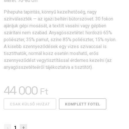
Méret: 70*80 cm
Pihepuha tapintás, könnyű kezelhetőség, nagy
színválaszték — az igazi beltéri bútorszövet. 30 fokon
ajánljuk gépi mosását, a textilt vasalni vagy gépben
szárítani nem szabad. Anyagösszetétel: hordozó 65%
poliészter, 35% pamut, színe 85% poliészter, 15% nylon.
A kisebb szennyeződések egy vizes szivaccsal is
tisztíthatók, normál kosz esetén mosható, erős
szennyeződést vegytisztítással érdemes kezelni (az
anyagösszetéteéről tájékoztatva a tisztítót).
44 000
Ft
CSAK KÜLSŐ HUZAT
KOMPLETT FOTEL
-
1
+