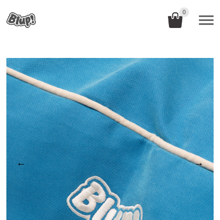
0
←
→