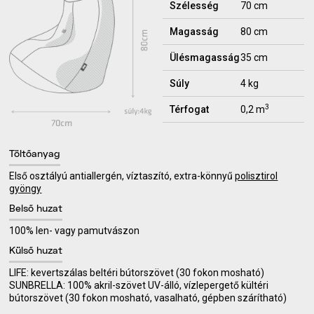
Szélesség
70 cm
Magasság
80 cm
Ülésmagasság
35 cm
Súly
4 kg
3
Térfogat
0,2 m
Töltőanyag
Első osztályú antiallergén, víztaszító, extra-könnyű
polisztirol
gyöngy
Belső huzat
100% len- vagy pamutvászon
Külső huzat
LIFE: kevertszálas beltéri bútorszövet (30 fokon mosható)
SUNBRELLA: 100% akril-szövet UV-álló, vízlepergető kültéri
bútorszövet (30 fokon mosható, vasalható, gépben szárítható)