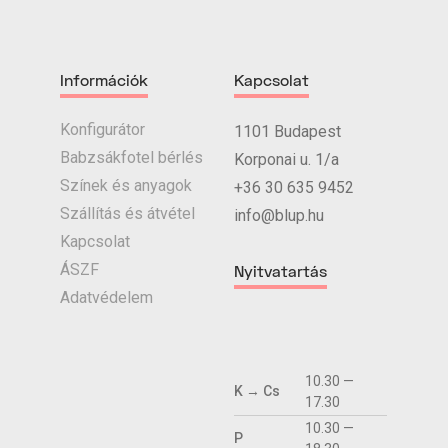
Információk
Kapcsolat
Konfigurátor
1101 Budapest
Babzsákfotel bérlés
Korponai u. 1/a
Színek és anyagok
+36 30 635 9452
Szállítás és átvétel
info@blup.hu
Kapcsolat
ÁSZF
Nyitvatartás
Adatvédelem
10.30 —
K → Cs
17.30
10.30 —
P