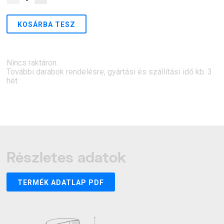
KOSÁRBA TESZ
Nincs raktáron.
További darabok rendelésre, gyártási és szállítási idő kb. 3
hét.
Részletes adatok
TERMÉK ADATLAP PDF