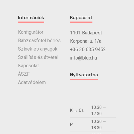
Információk
Kapcsolat
Konfigurátor
1101 Budapest
Babzsákfotel bérlés
Korponai u. 1/a
Színek és anyagok
+36 30 635 9452
Szállítás és átvétel
info@blup.hu
Kapcsolat
ÁSZF
Nyitvatartás
Adatvédelem
10.30 —
K → Cs
17.30
10.30 —
P
18.30