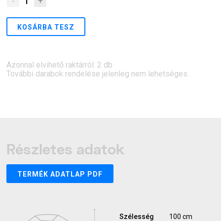
-
1
+
KOSÁRBA TESZ
Azonnal elvihető raktárról: 2 db
További darabok rendelése jelenleg nem lehetséges.
Részletes adatok
TERMÉK ADATLAP PDF
Szélesség
100 cm