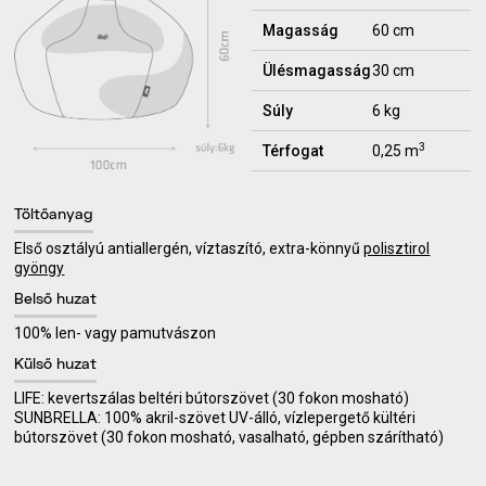
Magasság
60 cm
Ülésmagasság
30 cm
Súly
6 kg
3
Térfogat
0,25 m
Töltőanyag
Első osztályú antiallergén, víztaszító, extra-könnyű
polisztirol
gyöngy
Belső huzat
100% len- vagy pamutvászon
Külső huzat
LIFE: kevertszálas beltéri bútorszövet (30 fokon mosható)
SUNBRELLA: 100% akril-szövet UV-álló, vízlepergető kültéri
bútorszövet (30 fokon mosható, vasalható, gépben szárítható)