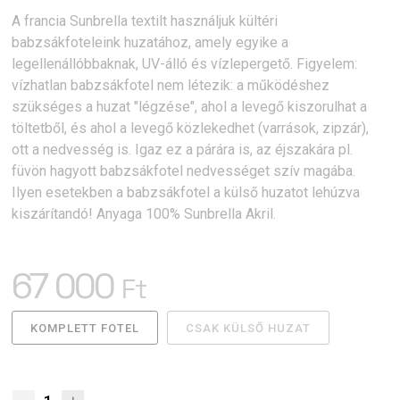
A francia Sunbrella textilt használjuk kültéri
babzsákfoteleink huzatához, amely egyike a
legellenállóbbaknak, UV-álló és vízlepergető. Figyelem:
vízhatlan babzsákfotel nem létezik: a működéshez
szükséges a huzat "légzése", ahol a levegő kiszorulhat a
töltetből, és ahol a levegő közlekedhet (varrások, zipzár),
ott a nedvesség is. Igaz ez a párára is, az éjszakára pl.
füvön hagyott babzsákfotel nedvességet szív magába.
Ilyen esetekben a babzsákfotel a külső huzatot lehúzva
kiszárítandó! Anyaga 100% Sunbrella Akril.
67 000
Ft
KOMPLETT FOTEL
CSAK KÜLSŐ HUZAT