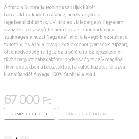
A francia Sunbrella textilt használjuk kültéri
babzsákfoteleink huzatához, amely egyike a
legellenállóbbaknak, UV-álló és vízlepergető. Figyelem:
vízhatlan babzsákfotel nem létezik: a működéshez
szükséges a huzat "légzése", ahol a levegő kiszorulhat a
töltetből, és ahol a levegő közlekedhet (varrások, zipzár),
ott a nedvesség is. Igaz ez a párára is, az éjszakára pl.
füvön hagyott babzsákfotel nedvességet szív magába.
Ilyen esetekben a babzsákfotel a külső huzatot lehúzva
kiszárítandó! Anyaga 100% Sunbrella Akril.
67 000
Ft
KOMPLETT FOTEL
CSAK KÜLSŐ HUZAT