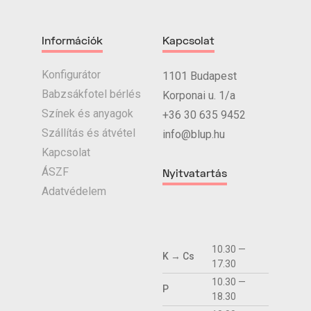
Információk
Kapcsolat
Konfigurátor
1101 Budapest
Babzsákfotel bérlés
Korponai u. 1/a
Színek és anyagok
+36 30 635 9452
Szállítás és átvétel
info@blup.hu
Kapcsolat
ÁSZF
Nyitvatartás
Adatvédelem
10.30 —
K → Cs
17.30
10.30 —
P
18.30