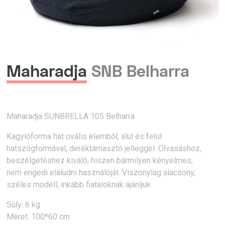
Maharadja
SNB Belharra
Maharadja SUNBRELLA 105 Belharra
Kagylóforma hat ovális elemből, alul és felül
hatszögformával, deréktámasztó jelleggel. Olvasáshoz,
beszélgetéshez kiváló, hiszen bármilyen kényelmes,
nem engedi elaludni használóját. Viszonylag alacsony,
széles modell, inkább fiataloknak ajánljuk.
Súly: 6 kg
Méret: 100*60 cm