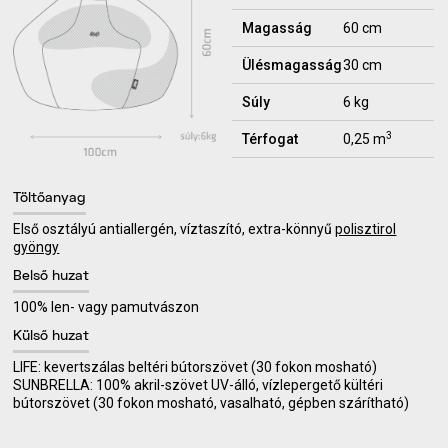
Magasság
60 cm
Ülésmagasság
30 cm
Súly
6 kg
3
Térfogat
0,25 m
Töltőanyag
Első osztályú antiallergén, víztaszító, extra-könnyű
polisztirol
gyöngy
Belső huzat
100% len- vagy pamutvászon
Külső huzat
LIFE: kevertszálas beltéri bútorszövet (30 fokon mosható)
SUNBRELLA: 100% akril-szövet UV-álló, vízlepergető kültéri
bútorszövet (30 fokon mosható, vasalható, gépben szárítható)