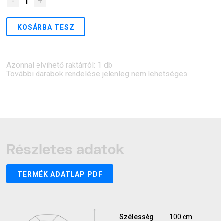
-
1
+
KOSÁRBA TESZ
Azonnal elvihető raktárról: 1 db
További darabok rendelése jelenleg nem lehetséges.
Részletes adatok
TERMÉK ADATLAP PDF
Szélesség
100 cm