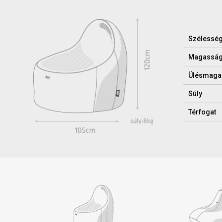
Szélessé
Magassá
Ülésmaga
Súly
Térfogat