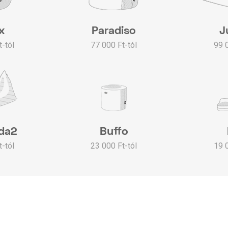
x
Paradiso
J
-tól
77 000 Ft-tól
99 
da2
Buffo
-tól
23 000 Ft-tól
19 