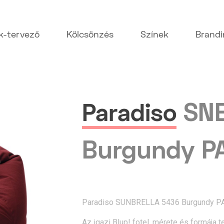
k-tervező
Kölcsönzés
Színek
Brand
SN
Paradiso
Burgundy P
Paradiso SUNBRELLA 5436 Burgundy P
Az igazi Blup! fotel. mérete és formája