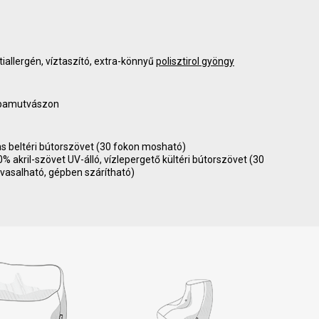
tiallergén, víztaszító, extra-könnyű
polisztirol gyöngy
 pamutvászon
as beltéri bútorszövet (30 fokon mosható)
akril-szövet UV-álló, vízlepergető kültéri bútorszövet (30
vasalható, gépben szárítható)