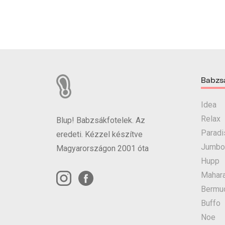
Babzs
Idea
Relax
Blup! Babzsákfotelek. Az
Paradi
eredeti. Kézzel készítve
Jumbo
Magyarországon 2001 óta
Hupp
Mahara
Bermu
Buffo
Noe