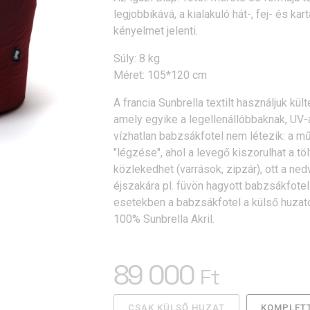
legjobbikává, a kialakuló hát-, fej- és ka
kényelmet jelenti.
Súly: 8 kg
Méret: 105*120 cm
A francia Sunbrella textilt használjuk kü
amely egyike a legellenállóbbaknak, UV-á
vízhatlan babzsákfotel nem létezik: a 
"légzése", ahol a levegő kiszorulhat a töl
közlekedhet (varrások, zipzár), ott a ned
éjszakára pl. füvön hagyott babzsákfote
esetekben a babzsákfotel a külső huzato
100% Sunbrella Akril.
89 000
Ft
CSAK KÜLSŐ HUZAT
KOMPLETT