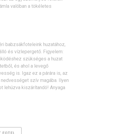
rtámla valóban a tökéletes
ltéri babzsákfoteleink huzatához,
lló és vízlepergető. Figyelem:
működéshez szükséges a huzat
tetből, és ahol a levegő
vesség is. Igaz ez a párára is, az
l nedvességet szív magába. Ilyen
t lehúzva kiszárítandó! Anyaga
 FOTEL