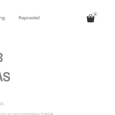
0
ing
Kapcsolat
B
AS
AS
 teszi az egyszemélyes fotelek