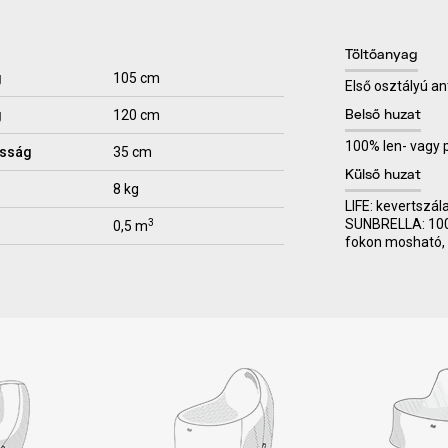
Töltőanyag
g
105 cm
Első osztályú an
g
120 cm
Belső huzat
100% len- vagy
sság
35 cm
Külső huzat
8 kg
LIFE: kevertszál
SUNBRELLA: 100% 
3
0,5 m
fokon mosható, 