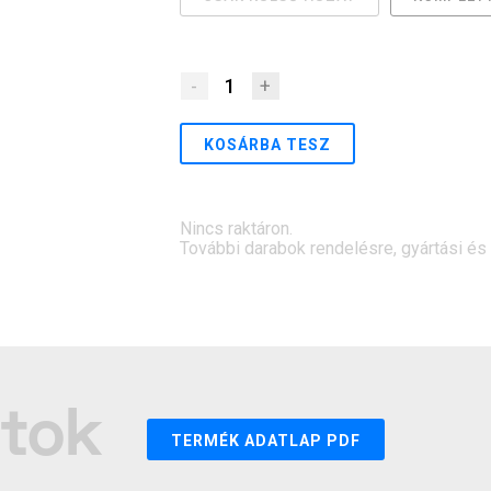
-
1
+
KOSÁRBA TESZ
Nincs raktáron.
További darabok rendelésre, gyártási és sz
atok
TERMÉK ADATLAP PDF