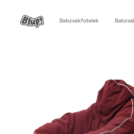
Babzsákfotelek
Babzsá