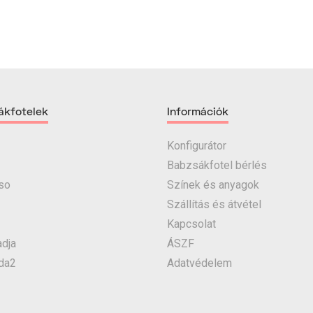
ákfotelek
Információk
Konfigurátor
Babzsákfotel bérlés
so
Színek és anyagok
Szállítás és átvétel
Kapcsolat
dja
ÁSZF
da2
Adatvédelem