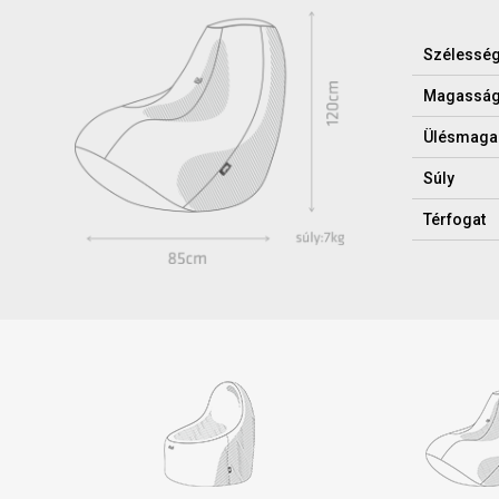
Szélessé
Magassá
Ülésmaga
Súly
Térfogat