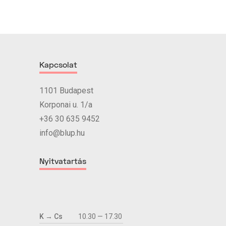
Kapcsolat
1101 Budapest
Korponai u. 1/a
+36 30 635 9452
info@blup.hu
Nyitvatartás
K → Cs
10.30 — 17.30