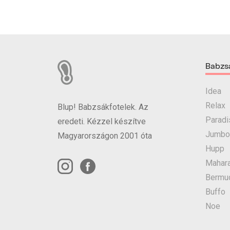
Babzs
Idea
Relax
Blup! Babzsákfotelek. Az
Paradi
eredeti. Kézzel készítve
Jumbo
Magyarországon 2001 óta
Hupp
Mahara
Bermu
Buffo
Noe