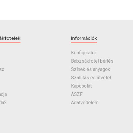
ákfotelek
Információk
Konfigurátor
Babzsákfotel bérlés
so
Színek és anyagok
Szállítás és átvétel
Kapcsolat
dja
ÁSZF
da2
Adatvédelem