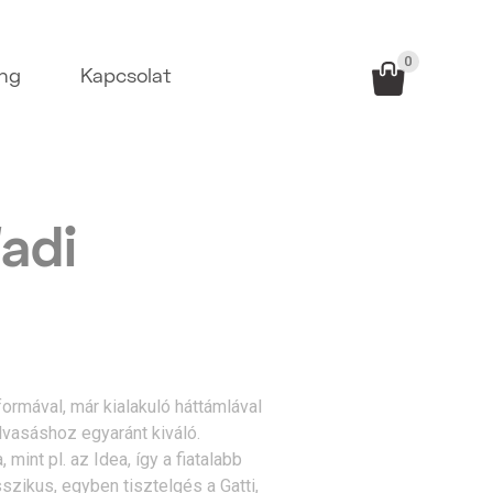
0
ing
Kapcsolat
adi
formával, már kialakuló háttámlával
lvasáshoz egyaránt kiváló.
int pl. az Idea, így a fiatalabb
szikus, egyben tisztelgés a Gatti,