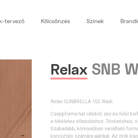
k-tervező
Kölcsönzés
Színek
Brand
SNB W
Relax
Relax SUNBRELLA 102 Wadi
Cseppforma hat cikkből, alul és felül kör
a tökéletes ellazuláshoz. Tévézéshez, o
Szabadabb, könnyebben variálható forma, m
→
korosztály számára ajánljuk. Az örök klas