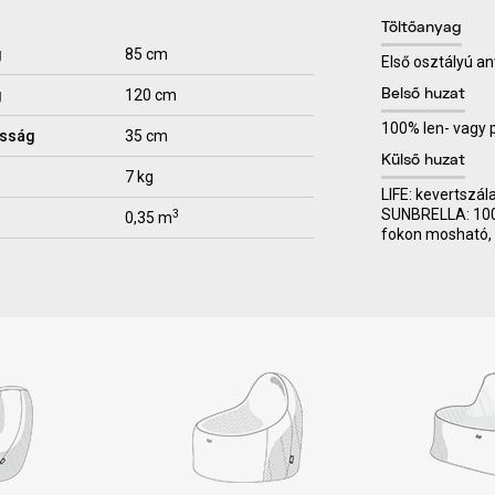
Töltőanyag
g
85 cm
Első osztályú an
g
120 cm
Belső huzat
100% len- vagy
sság
35 cm
Külső huzat
7 kg
LIFE: kevertszál
SUNBRELLA: 100% 
3
0,35 m
fokon mosható, 