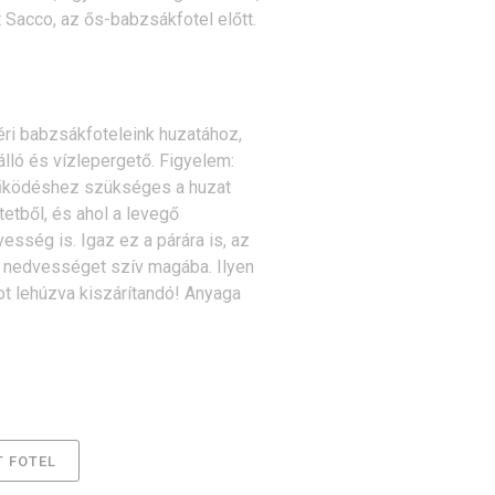
t Sacco, az ős-babzsákfotel előtt.
ltéri babzsákfoteleink huzatához,
lló és vízlepergető. Figyelem:
működéshez szükséges a huzat
tetből, és ahol a levegő
vesség is. Igaz ez a párára is, az
l nedvességet szív magába. Ilyen
t lehúzva kiszárítandó! Anyaga
 FOTEL