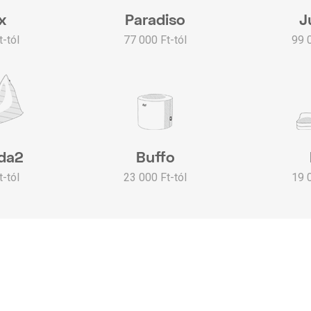
x
Paradiso
J
-tól
77 000 Ft-tól
99 
da2
Buffo
-tól
23 000 Ft-tól
19 