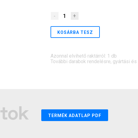
-
1
+
KOSÁRBA TESZ
Azonnal elvihető raktárról: 1 db
További darabok rendelésre, gyártási és sz
atok
TERMÉK ADATLAP PDF