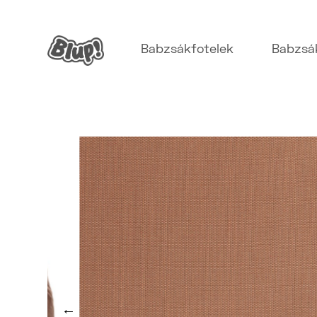
Babzsákfotelek
Babzsá
←