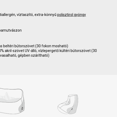
tiallergén, víztaszító, extra-könnyű
polisztirol gyöngy
 pamutvászon
as beltéri bútorszövet (30 fokon mosható)
akril-szövet UV-álló, vízlepergető kültéri bútorszövet (30
vasalható, gépben szárítható)