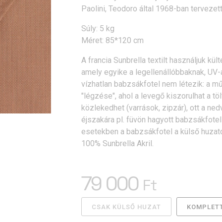
Paolini, Teodoro által 1968-ban tervezet
Súly: 5 kg
Méret: 85*120 cm
A francia Sunbrella textilt használjuk kü
amely egyike a legellenállóbbaknak, UV-á
vízhatlan babzsákfotel nem létezik: a 
"légzése", ahol a levegő kiszorulhat a töl
közlekedhet (varrások, zipzár), ott a ned
éjszakára pl. füvön hagyott babzsákfote
esetekben a babzsákfotel a külső huzato
100% Sunbrella Akril.
79 000
Ft
CSAK KÜLSŐ HUZAT
KOMPLETT