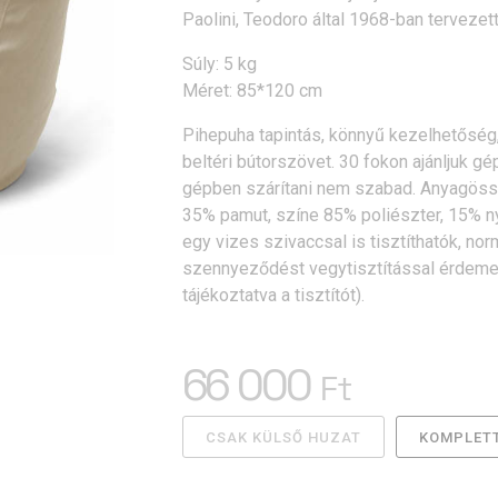
Paolini, Teodoro által 1968-ban tervezet
Súly: 5 kg
Méret: 85*120 cm
Pihepuha tapintás, könnyű kezelhetőség,
beltéri bútorszövet. 30 fokon ajánljuk gép
gépben szárítani nem szabad. Anyagössz
35% pamut, színe 85% poliészter, 15% 
egy vizes szivaccsal is tisztíthatók, n
szennyeződést vegytisztítással érdeme
tájékoztatva a tisztítót).
66 000
Ft
CSAK KÜLSŐ HUZAT
KOMPLETT