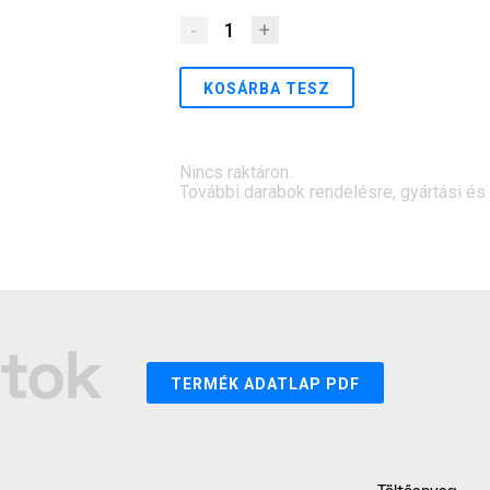
-
1
+
KOSÁRBA TESZ
Nincs raktáron.
További darabok rendelésre, gyártási és sz
atok
TERMÉK ADATLAP PDF