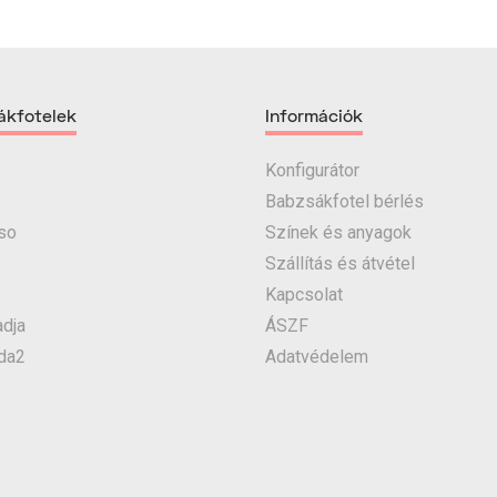
ákfotelek
Információk
Konfigurátor
Babzsákfotel bérlés
so
Színek és anyagok
Szállítás és átvétel
Kapcsolat
dja
ÁSZF
da2
Adatvédelem