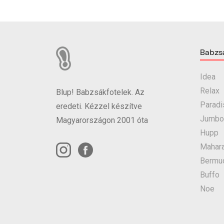
Babzs
Idea
Relax
Blup! Babzsákfotelek. Az
Paradi
eredeti. Kézzel készítve
Jumbo
Magyarországon 2001 óta
Hupp
Mahara
Bermu
Buffo
Noe