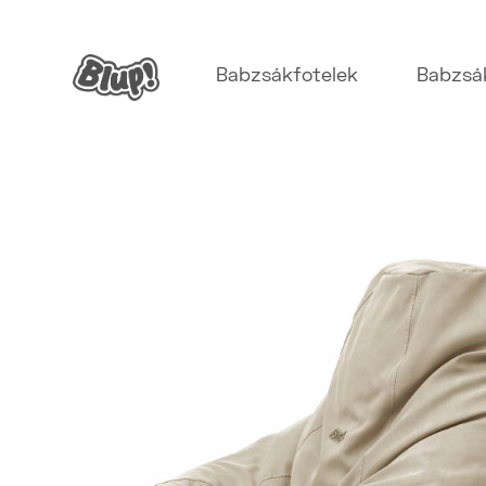
Babzsákfotelek
Babzsá