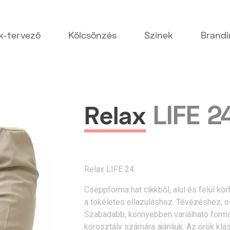
k-tervező
Kölcsönzés
Színek
Brand
LIFE 2
Relax
Relax LIFE 24
Cseppforma hat cikkből, alul és felül kör
a tökéletes ellazuláshoz. Tévézéshez, o
Szabadabb, könnyebben variálható forma, m
korosztály számára ajánljuk. Az örök klas