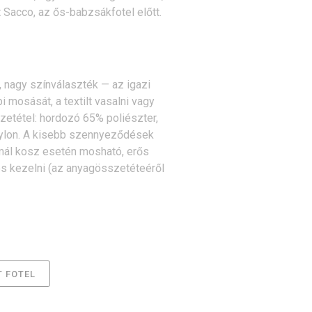
t Sacco, az ős-babzsákfotel előtt.
 nagy színválaszték — az igazi
i mosását, a textilt vasalni vagy
etétel: hordozó 65% poliészter,
nylon. A kisebb szennyeződések
ormál kosz esetén mosható, erős
s kezelni (az anyagösszetéteéről
 FOTEL