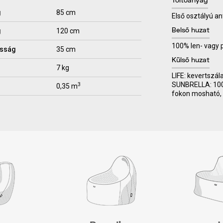
Töltőanyag
g
85 cm
Első osztályú an
g
120 cm
Belső huzat
100% len- vagy
sság
35 cm
Külső huzat
7 kg
LIFE: kevertszál
SUNBRELLA: 100% 
3
0,35 m
fokon mosható, 