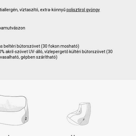
tiallergén, víztaszító, extra-könnyű
polisztirol gyöngy
 pamutvászon
as beltéri bútorszövet (30 fokon mosható)
akril-szövet UV-álló, vízlepergető kültéri bútorszövet (30
vasalható, gépben szárítható)