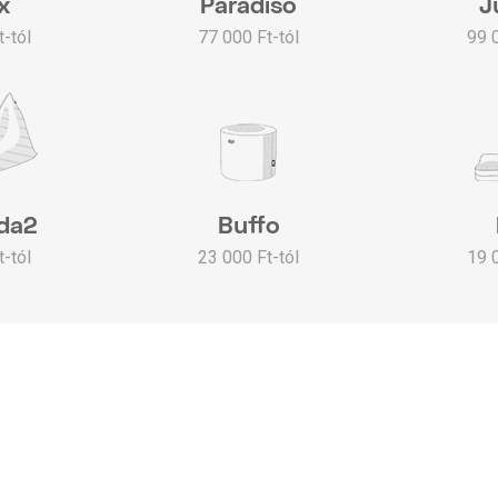
x
Paradiso
J
-tól
77 000 Ft-tól
99 
da2
Buffo
-tól
23 000 Ft-tól
19 