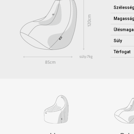
Szélessé
Magassá
Ülésmaga
Súly
Térfogat