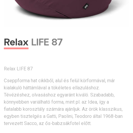
Relax
LIFE 87
Relax LIFE 87
Cseppforma hat cikkből, alul és felül körformával, már
kialakuló háttámlával a tökéletes ellazuláshoz.
Tévézéshez, olvasáshoz egyaránt kiváló. Szabadabb,
könnyebben variálható forma, mint pl. az Idea, így a
fiatalabb korosztály számára ajánljuk. Az örök klasszikus,
egyben tisztelgés a Gatti, Paolini, Teodoro által 1968-ban
tervezett Sacco, az ős-babzsákfotel előtt.