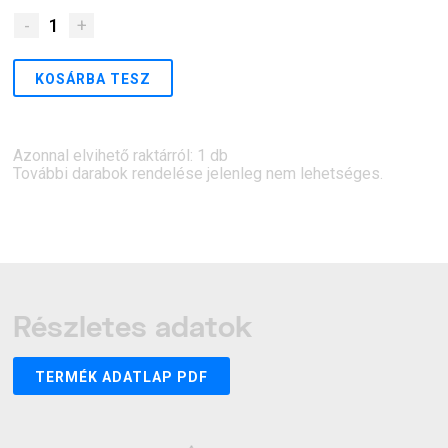
-
1
+
KOSÁRBA TESZ
Azonnal elvihető raktárról: 1 db
További darabok rendelése jelenleg nem lehetséges.
Részletes adatok
TERMÉK ADATLAP PDF