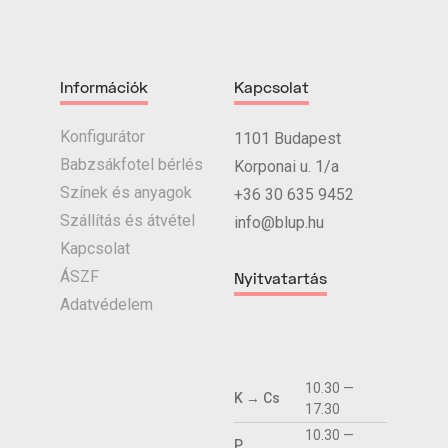
Információk
Kapcsolat
Konfigurátor
1101 Budapest
Babzsákfotel bérlés
Korponai u. 1/a
Színek és anyagok
+36 30 635 9452
Szállítás és átvétel
info@blup.hu
Kapcsolat
ÁSZF
Nyitvatartás
Adatvédelem
10.30 —
K → Cs
17.30
10.30 —
P