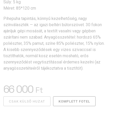
Súly: 5 kg
Méret: 85*120 cm
Pihepuha tapintás, könnyű kezelhetőség, nagy
színválaszték — az igazi beltéri bútorszövet. 30 fokon
ajánljuk gépi mosását, a textilt vasalni vagy gépben
szárítani nem szabad. Anyagösszetétel: hordozó 65%
poliészter, 35% pamut, színe 85% poliészter, 15% nylon.
A kisebb szennyeződések egy vizes szivaccsal is
tisztíthatók, normál kosz esetén mosható, erős
szennyeződést vegytisztítással érdemes kezelni (az
anyagösszetéteéről tájékoztatva a tisztítót).
66 000
Ft
CSAK KÜLSŐ HUZAT
KOMPLETT FOTEL