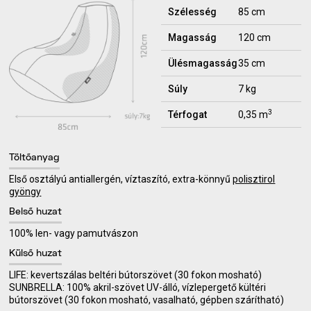
Szélesség
85 cm
Magasság
120 cm
Ülésmagasság
35 cm
Súly
7 kg
3
Térfogat
0,35 m
Töltőanyag
Első osztályú antiallergén, víztaszító, extra-könnyű
polisztirol
gyöngy
Belső huzat
100% len- vagy pamutvászon
Külső huzat
LIFE: kevertszálas beltéri bútorszövet (30 fokon mosható)
SUNBRELLA: 100% akril-szövet UV-álló, vízlepergető kültéri
bútorszövet (30 fokon mosható, vasalható, gépben szárítható)