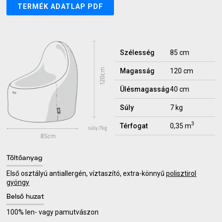
TERMÉK ADATLAP PDF
Szélesség
85 cm
Magasság
120 cm
Ülésmagasság
40 cm
Súly
7 kg
3
Térfogat
0,35 m
Töltőanyag
Első osztályú antiallergén, víztaszító, extra-könnyű
polisztirol
gyöngy
Belső huzat
100% len- vagy pamutvászon