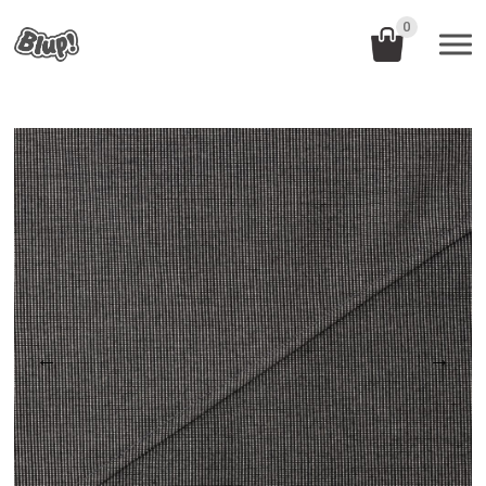
0
←
→