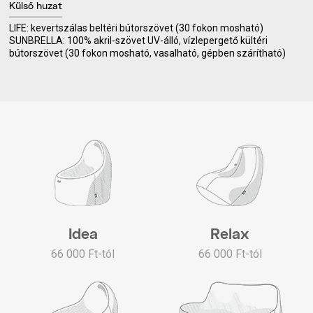
Külső huzat
LIFE: kevertszálas beltéri bútorszövet (30 fokon mosható)
SUNBRELLA: 100% akril-szövet UV-álló, vízlepergető kültéri
bútorszövet (30 fokon mosható, vasalható, gépben szárítható)
Idea
Relax
66 000 Ft-tól
66 000 Ft-tól