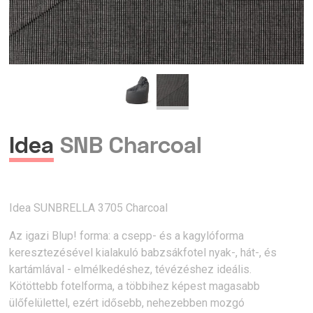
Idea
SNB Charcoal
Idea SUNBRELLA 3705 Charcoal
Az igazi Blup! forma: a csepp- és a kagylóforma
keresztezésével kialakuló babzsákfotel nyak-, hát-, és
kartámlával - elmélkedéshez, tévézéshez ideális.
Kötöttebb fotelforma, a többihez képest magasabb
ülőfelülettel, ezért idősebb, nehezebben mozgó