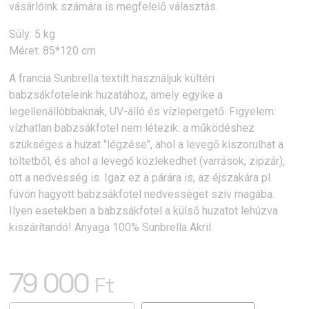
vásárlóink számára is megfelelő választás.
Súly: 5 kg
Méret: 85*120 cm
A francia Sunbrella textilt használjuk kültéri
babzsákfoteleink huzatához, amely egyike a
legellenállóbbaknak, UV-álló és vízlepergető. Figyelem:
vízhatlan babzsákfotel nem létezik: a működéshez
szükséges a huzat "légzése", ahol a levegő kiszorulhat a
töltetből, és ahol a levegő közlekedhet (varrások, zipzár),
ott a nedvesség is. Igaz ez a párára is, az éjszakára pl.
füvön hagyott babzsákfotel nedvességet szív magába.
Ilyen esetekben a babzsákfotel a külső huzatot lehúzva
kiszárítandó! Anyaga 100% Sunbrella Akril.
79 000
Ft