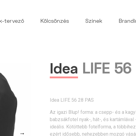
k-tervező
Kölcsönzés
Színek
Brand
LIFE 56
Idea
Idea LIFE 56 28 PAS
Az igazi Blup! forma: a csepp- és a kag
babzsákfotel nyak-, hát-, és kartámláva
ideális. Kötöttebb fotelforma, a többihe
→
ezért idősebb, nehezebben mozgó vásár