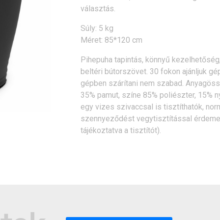
választás.
Súly: 5 kg
Méret: 85*120 cm
Pihepuha tapintás, könnyű kezelhetőség,
beltéri bútorszövet. 30 fokon ajánljuk gép
gépben szárítani nem szabad. Anyagössz
35% pamut, színe 85% poliészter, 15% 
egy vizes szivaccsal is tisztíthatók, n
szennyeződést vegytisztítással érdeme
tájékoztatva a tisztítót).