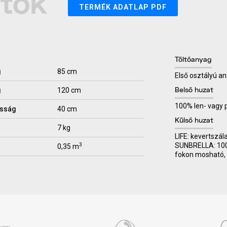
atok
TERMÉK ADATLAP PDF
Töltőanyag
g
85 cm
Első osztályú an
g
120 cm
Belső huzat
100% len- vagy
sság
40 cm
Külső huzat
7 kg
LIFE: kevertszál
SUNBRELLA: 100% 
3
0,35 m
fokon mosható, 