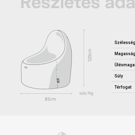
Részletes ad
Szélessé
Magassá
Ülésmaga
Súly
Térfogat