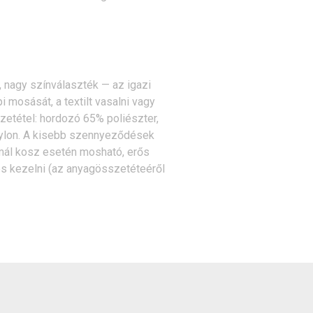
 nagy színválaszték — az igazi
i mosását, a textilt vasalni vagy
etétel: hordozó 65% poliészter,
nylon. A kisebb szennyeződések
ormál kosz esetén mosható, erős
s kezelni (az anyagösszetéteéről