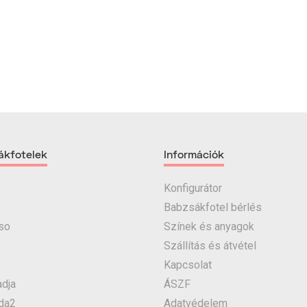
ákfotelek
Információk
Konfigurátor
Babzsákfotel bérlés
so
Színek és anyagok
Szállítás és átvétel
Kapcsolat
dja
ÁSZF
da2
Adatvédelem