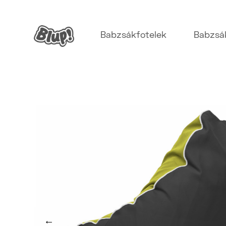
Babzsákfotelek
Babzsá
←