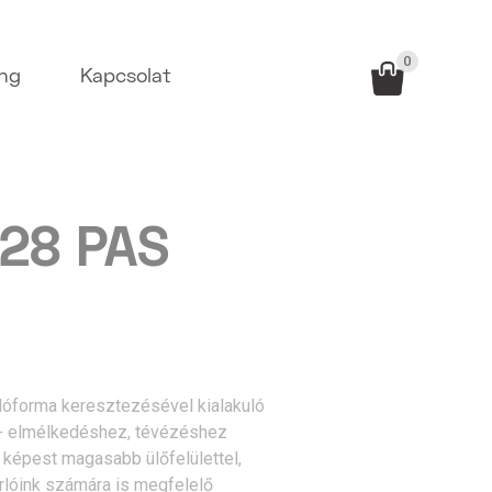
0
ing
Kapcsolat
 28 PAS
ylóforma keresztezésével kialakuló
l - elmélkedéshez, tévézéshez
z képest magasabb ülőfelülettel,
lóink számára is megfelelő