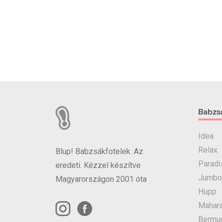
Babzs
Idea
Relax
Blup! Babzsákfotelek. Az
Paradi
eredeti. Kézzel készítve
Jumbo
Magyarországon 2001 óta
Hupp
Mahara
Bermu