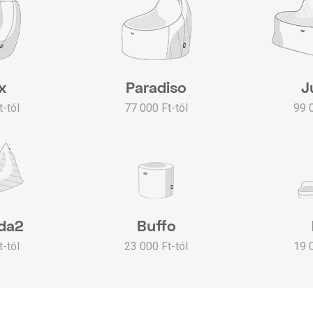
x
Paradiso
J
-tól
77 000 Ft-tól
99 
da2
Buffo
-tól
23 000 Ft-tól
19 