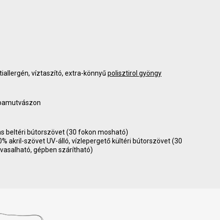
tiallergén, víztaszító, extra-könnyű
polisztirol gyöngy
 pamutvászon
as beltéri bútorszövet (30 fokon mosható)
akril-szövet UV-álló, vízlepergető kültéri bútorszövet (30
vasalható, gépben szárítható)