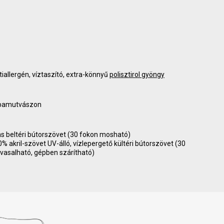
tiallergén, víztaszító, extra-könnyű
polisztirol gyöngy
 pamutvászon
as beltéri bútorszövet (30 fokon mosható)
akril-szövet UV-álló, vízlepergető kültéri bútorszövet (30
vasalható, gépben szárítható)