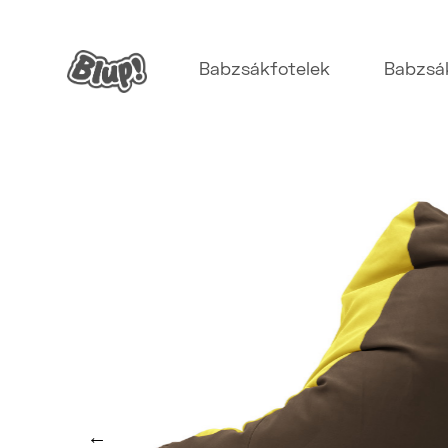
Babzsákfotelek
Babzsá
←