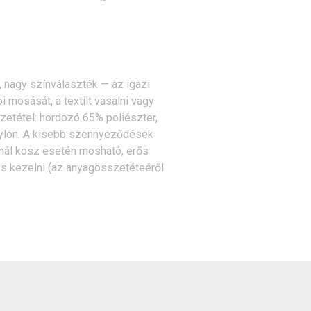
 nagy színválaszték — az igazi
i mosását, a textilt vasalni vagy
etétel: hordozó 65% poliészter,
nylon. A kisebb szennyeződések
ormál kosz esetén mosható, erős
s kezelni (az anyagösszetéteéről