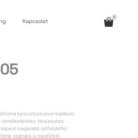
0
ing
Kapcsolat
 05
ylóforma keresztezésével kialakuló
l - elmélkedéshez, tévézéshez
z képest magasabb ülőfelülettel,
lóink számára is megfelelő