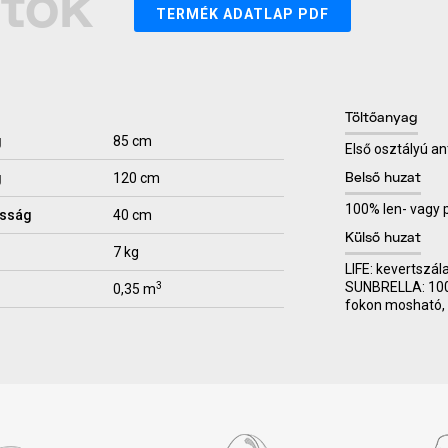
atok
TERMÉK ADATLAP PDF
Töltőanyag
g
85 cm
Első osztályú an
g
120 cm
Belső huzat
100% len- vagy
sság
40 cm
Külső huzat
7 kg
LIFE: kevertszál
SUNBRELLA: 100% 
3
0,35 m
fokon mosható, 