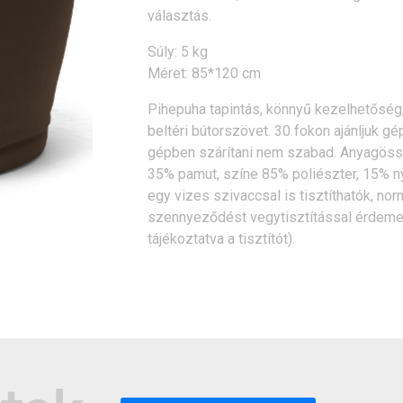
választás.
Súly: 5 kg
Méret: 85*120 cm
Pihepuha tapintás, könnyű kezelhetőség,
beltéri bútorszövet. 30 fokon ajánljuk gép
gépben szárítani nem szabad. Anyagössz
35% pamut, színe 85% poliészter, 15% 
egy vizes szivaccsal is tisztíthatók, n
szennyeződést vegytisztítással érdeme
tájékoztatva a tisztítót).