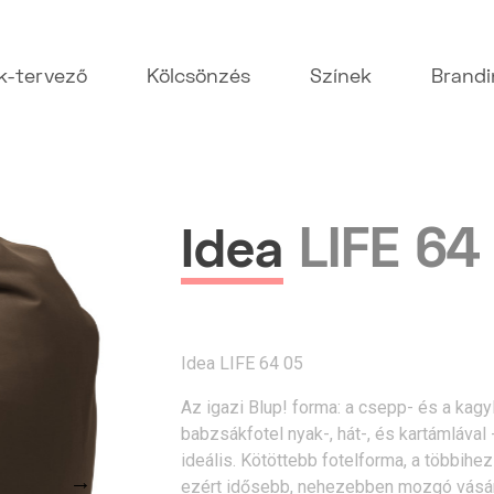
k-tervező
Kölcsönzés
Színek
Brand
LIFE 64
Idea
Idea LIFE 64 05
Az igazi Blup! forma: a csepp- és a kag
babzsákfotel nyak-, hát-, és kartámláva
ideális. Kötöttebb fotelforma, a többihe
→
ezért idősebb, nehezebben mozgó vásár