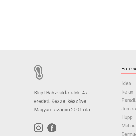
Babzs
Idea
Relax
Blup! Babzsákfotelek. Az
Paradi
eredeti. Kézzel készítve
Jumbo
Magyarországon 2001 óta
Hupp
Mahara
Bermu