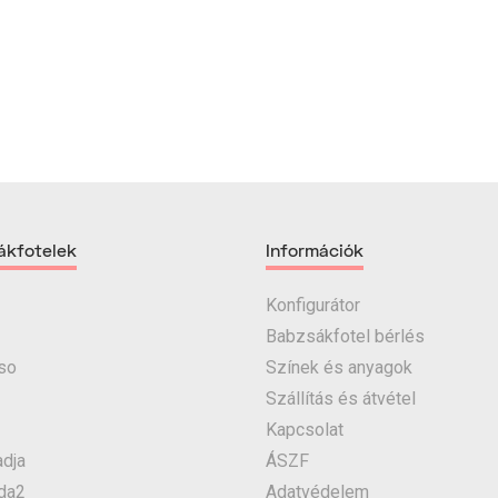
ákfotelek
Információk
Konfigurátor
Babzsákfotel bérlés
so
Színek és anyagok
Szállítás és átvétel
Kapcsolat
dja
ÁSZF
da2
Adatvédelem