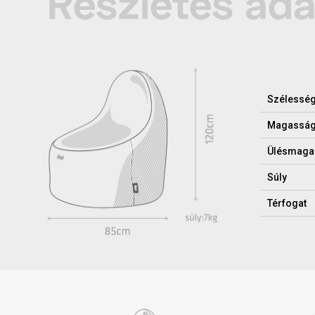
Részletes ad
Szélessé
Magassá
Ülésmaga
Súly
Térfogat