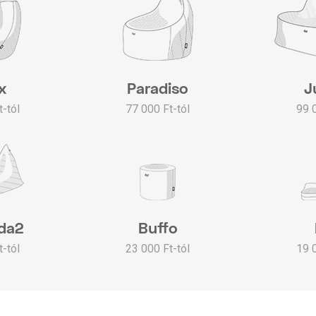
x
Paradiso
J
-tól
77 000 Ft-tól
99 
da2
Buffo
-tól
23 000 Ft-tól
19 