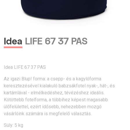
Idea
LIFE 67 37 PAS
Idea LIFE 67 37 PAS
Az igazi Blup! forma: a csepp- és a kagylóforma
keresztezésével kialakuló babzsákfotel nyak-, hát-, és
kartámlával - elmélkedéshez, tévézéshez ideális.
Kötöttebb fotelforma, a többihez képest magasabb
ülőfelülettel, ezért idősebb, nehezebben mozgó
vásárlóink számára is megfelelő választás.
Súly: 5 kg