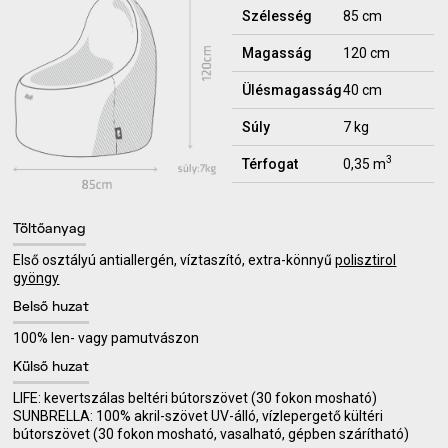
Szélesség
85 cm
Magasság
120 cm
Ülésmagasság
40 cm
Súly
7 kg
3
Térfogat
0,35 m
Töltőanyag
Első osztályú antiallergén, víztaszító, extra-könnyű
polisztirol
gyöngy
Belső huzat
100% len- vagy pamutvászon
Külső huzat
LIFE: kevertszálas beltéri bútorszövet (30 fokon mosható)
SUNBRELLA: 100% akril-szövet UV-álló, vízlepergető kültéri
bútorszövet (30 fokon mosható, vasalható, gépben szárítható)