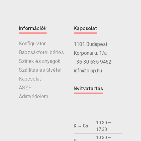
Információk
Kapcsolat
Konfigurátor
1101 Budapest
Babzsákfotel bérlés
Korponai u. 1/a
Színek és anyagok
+36 30 635 9452
Szállítás és átvétel
info@blup.hu
Kapcsolat
ÁSZF
Nyitvatartás
Adatvédelem
10.30 —
K → Cs
17.30
10.30 —
P