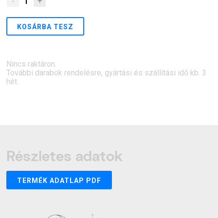
-
1
+
KOSÁRBA TESZ
Nincs raktáron.
További darabok rendelésre, gyártási és szállítási idő kb. 3
hét.
Részletes adatok
TERMÉK ADATLAP PDF