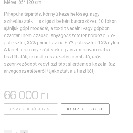
Méret: 85*120 cm
Pihepuha tapintás, könnyű kezelhetőség, nagy
színválaszték — az igazi beltéri bútorszövet. 30 fokon
ajánljuk gépi mosását, a textilt vasalni vagy gépben
szárítani nem szabad. Anyagösszetétel: hordozó 65%
poliészter, 35% pamut, színe 85% poliészter, 15% nylon.
A kisebb szennyeződések egy vizes szivaccsal is
tisztíthatók, normál kosz esetén mosható, erős
szennyeződést vegytisztítással érdemes kezelni (az
anyagösszetéteéről tájékoztatva a tisztítót).
66 000
Ft
CSAK KÜLSŐ HUZAT
KOMPLETT FOTEL