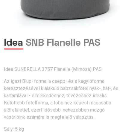
Idea
SNB Flanelle PAS
Idea SUNBRELLA 3757 Flanelle (Mimosa) PAS
Az igazi Blup! forma: a csepp- és a kagylóforma
keresztezésével kialakuló babzsákfotel nyak-, hát-, és
kartámlával - elmélkedéshez, tévézéshez ideális.
Kötöttebb fotelforma, a többihez képest magasabb
ülőfelülettel, ezért idősebb, nehezebben mozgó
vásárlóink számára is megfelelő választás.
Súly: 5 kg