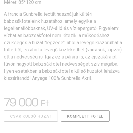
Méret: 85*120 cm
A francia Sunbrella textilt használjuk kültéri
babzsákfoteleink huzatához, amely egyike a
legellenállóbbaknak, UV-álló és vízlepergető. Figyelem:
vízhatlan babzsákfotel nem létezik: a működéshez
szükséges a huzat "légzése", ahol a levegő kiszorulhat a
töltetből, és ahol a levegő közlekedhet (varrások, zipzár),
ott a nedvesség is. Igaz ez a párára is, az éjszakára pl.
füvön hagyott babzsákfotel nedvességet szív magába.
Ilyen esetekben a babzsákfotel a külső huzatot lehúzva
kiszárítandó! Anyaga 100% Sunbrella Akril.
79 000
Ft
CSAK KÜLSŐ HUZAT
KOMPLETT FOTEL