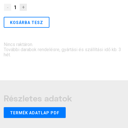
-
1
+
KOSÁRBA TESZ
Nincs raktáron.
További darabok rendelésre, gyártási és szállítási idő kb. 3
hét.
Részletes adatok
TERMÉK ADATLAP PDF