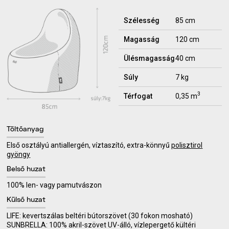
Szélesség
85 cm
Magasság
120 cm
Ülésmagasság
40 cm
Súly
7 kg
3
Térfogat
0,35 m
Töltőanyag
Első osztályú antiallergén, víztaszító, extra-könnyű
polisztirol
gyöngy
Belső huzat
100% len- vagy pamutvászon
Külső huzat
LIFE: kevertszálas beltéri bútorszövet (30 fokon mosható)
SUNBRELLA: 100% akril-szövet UV-álló, vízlepergető kültéri