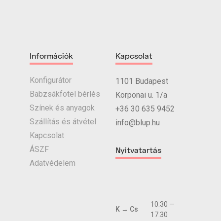
Információk
Kapcsolat
Konfigurátor
1101 Budapest
Babzsákfotel bérlés
Korponai u. 1/a
Színek és anyagok
+36 30 635 9452
Szállítás és átvétel
info@blup.hu
Kapcsolat
ÁSZF
Nyitvatartás
Adatvédelem
10.30 —
K → Cs
17.30