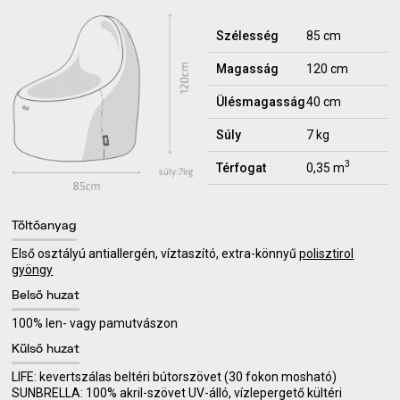
Szélesség
85 cm
Magasság
120 cm
Ülésmagasság
40 cm
Súly
7 kg
3
Térfogat
0,35 m
Töltőanyag
Első osztályú antiallergén, víztaszító, extra-könnyű
polisztirol
gyöngy
Belső huzat
100% len- vagy pamutvászon
Külső huzat
LIFE: kevertszálas beltéri bútorszövet (30 fokon mosható)
SUNBRELLA: 100% akril-szövet UV-álló, vízlepergető kültéri