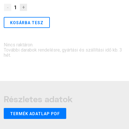
-
1
+
KOSÁRBA TESZ
Nincs raktáron.
További darabok rendelésre, gyártási és szállítási idő kb. 3
hét.
Részletes adatok
TERMÉK ADATLAP PDF