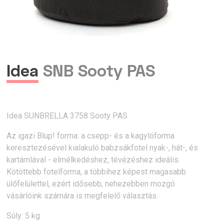
Idea
SNB Sooty PAS
Idea SUNBRELLA 3758 Sooty PAS
Az igazi Blup! forma: a csepp- és a kagylóforma
keresztezésével kialakuló babzsákfotel nyak-, hát-, és
kartámlával - elmélkedéshez, tévézéshez ideális.
Kötöttebb fotelforma, a többihez képest magasabb
ülőfelülettel, ezért idősebb, nehezebben mozgó
vásárlóink számára is megfelelő választás.
Súly: 5 kg