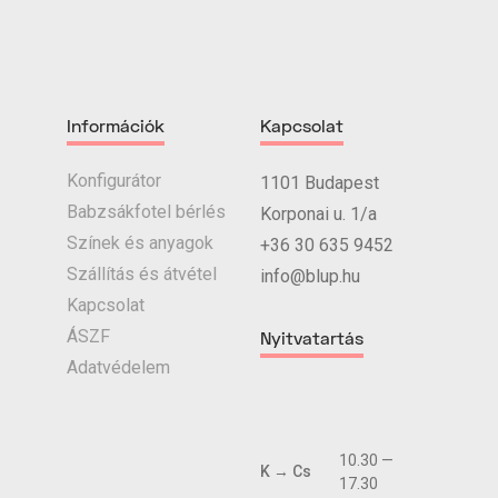
Információk
Kapcsolat
Konfigurátor
1101 Budapest
Babzsákfotel bérlés
Korponai u. 1/a
Színek és anyagok
+36 30 635 9452
Szállítás és átvétel
info@blup.hu
Kapcsolat
ÁSZF
Nyitvatartás
Adatvédelem
10.30 —
K → Cs
17.30