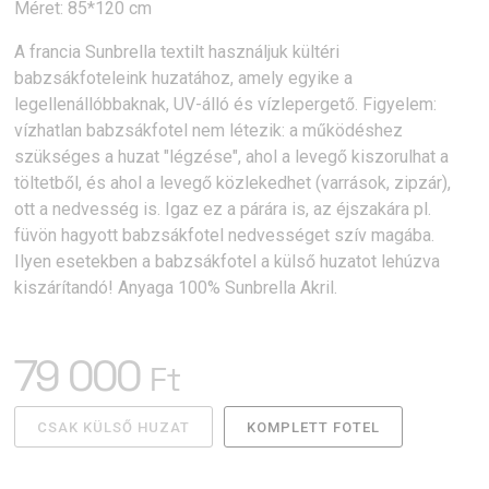
Méret: 85*120 cm
A francia Sunbrella textilt használjuk kültéri
babzsákfoteleink huzatához, amely egyike a
legellenállóbbaknak, UV-álló és vízlepergető. Figyelem:
vízhatlan babzsákfotel nem létezik: a működéshez
szükséges a huzat "légzése", ahol a levegő kiszorulhat a
töltetből, és ahol a levegő közlekedhet (varrások, zipzár),
ott a nedvesség is. Igaz ez a párára is, az éjszakára pl.
füvön hagyott babzsákfotel nedvességet szív magába.
Ilyen esetekben a babzsákfotel a külső huzatot lehúzva
kiszárítandó! Anyaga 100% Sunbrella Akril.
79 000
Ft
CSAK KÜLSŐ HUZAT
KOMPLETT FOTEL